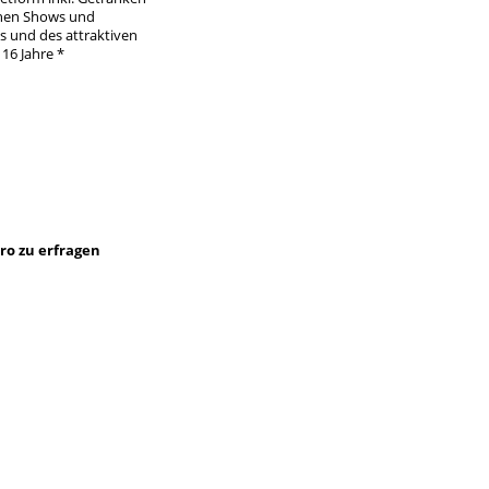
ichen Shows und
s und des attraktiven
16 Jahre *
bine
üro zu erfragen