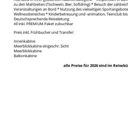
zu den Mahlzeiten (Tischwein, Bier, Softdring) * Besuch der zahlre
Veranstaltungen an Bord * Nutzung des vielseitigen Sportangebote
Wellnessbereiches * Kinderbetreuung und -animation, Teenclub bis 
Deutschsprechende Reiseleitung
All inkl. PREMIUM Paket zubuchbar
Preis inkl. Frühbucher und Transfer:
Innenkabine
Meerblickkabine eingeschr. Sicht
Meerblickkabine
Balkonka
alle Preise für 2026 sind im Reiseb
Jetzt buchen