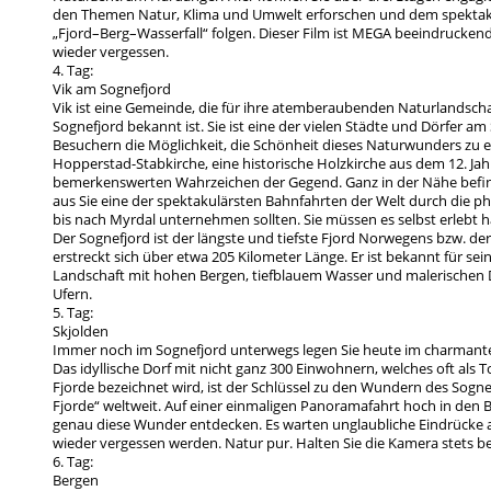
den Themen Natur, Klima und Umwelt erforschen und dem spekta
„Fjord–Berg–Wasserfall“ folgen. Dieser Film ist MEGA beeindruckend
wieder vergessen.
4. Tag:
Vik am Sognefjord
Vik ist eine Gemeinde, die für ihre atemberaubenden Naturlandsc
Sognefjord bekannt ist. Sie ist eine der vielen Städte und Dörfer am
Besuchern die Möglichkeit, die Schönheit dieses Naturwunders zu e
Hopperstad-Stabkirche, eine historische Holzkirche aus dem 12. Jahr
bemerkenswerten Wahrzeichen der Gegend. Ganz in der Nähe befin
aus Sie eine der spektakulärsten Bahnfahrten der Welt durch die p
bis nach Myrdal unternehmen sollten. Sie müssen es selbst erlebt 
Der Sognefjord ist der längste und tiefste Fjord Norwegens bzw. de
erstreckt sich über etwa 205 Kilometer Länge. Er ist bekannt für se
Landschaft mit hohen Bergen, tiefblauem Wasser und malerischen 
Ufern.
5. Tag:
Skjolden
Immer noch im Sognefjord unterwegs legen Sie heute im charmante
Das idyllische Dorf mit nicht ganz 300 Einwohnern, welches oft als 
Fjorde bezeichnet wird, ist der Schlüssel zu den Wundern des Sogne
Fjorde“ weltweit. Auf einer einmaligen Panoramafahrt hoch in den 
genau diese Wunder entdecken. Es warten unglaubliche Eindrücke auf
wieder vergessen werden. Natur pur. Halten Sie die Kamera stets be
6. Tag:
Bergen