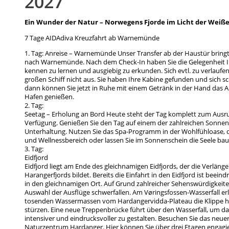
2027
Ein Wunder der Natur – Norwegens Fjorde im Licht der Weiß
7 Tage AIDAdiva Kreuzfahrt ab Warnemünde
1. Tag: Anreise – Warnemünde Unser Transfer ab der Haustür bringt 
nach Warnemünde. Nach dem Check-In haben Sie die Gelegenheit 
kennen zu lernen und ausgiebig zu erkunden. Sich evtl. zu verlaufen
großen Schiff nicht aus. Sie haben Ihre Kabine gefunden und sich s
dann können Sie jetzt in Ruhe mit einem Getränk in der Hand das 
Hafen genießen.
2. Tag:
Seetag – Erholung an Bord Heute steht der Tag komplett zum Ausr
Verfügung. Genießen Sie den Tag auf einem der zahlreichen Sonnend
Unterhaltung. Nutzen Sie das Spa-Programm in der Wohlfühloase, 
und Wellnessbereich oder lassen Sie im Sonnenschein die Seele ba
3. Tag:
Eidfjord
Eidfjord liegt am Ende des gleichnamigen Eidfjords, der die Verläng
Harangerfjords bildet. Bereits die Einfahrt in den Eidfjord ist beein
in den gleichnamigen Ort. Auf Grund zahlreicher Sehenswürdigkeite
Auswahl der Ausflüge schwerfallen. Am Vøringsfossen-Wasserfall erl
tosenden Wassermassen vom Hardangervidda-Plateau die Klippe hin
stürzen. Eine neue Treppenbrücke führt über den Wasserfall, um d
intensiver und eindrucksvoller zu gestalten. Besuchen Sie das neu
Naturzentrum Hardanger. Hier können Sie über drei Etagen engagie