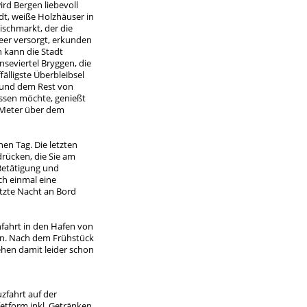
rd Bergen liebevoll
dt, weiße Holzhäuser in
schmarkt, der die
eer versorgt, erkunden
 kann die Stadt
seviertel Bryggen, die
älligste Überbleibsel
 und dem Rest von
assen möchte, genießt
0 Meter über dem
en Tag. Die letzten
drücken, die Sie am
Betätigung und
ch einmal eine
tzte Nacht an Bord
nfahrt in den Hafen von
hen. Nach dem Frühstück
gehen damit leider schon
zfahrt auf der
fetform inkl. Getränken