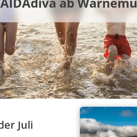
 AIDAdiva ab Warnem
er Juli