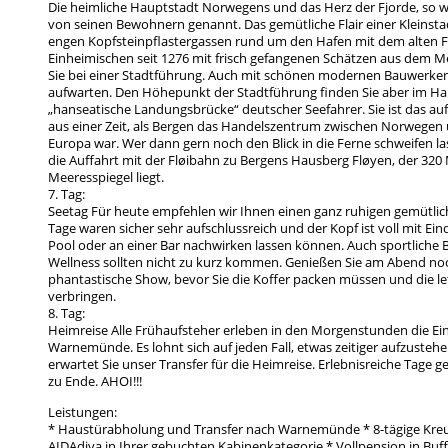
Die heimliche Hauptstadt Norwegens und das Herz der Fjorde, so wi
von seinen Bewohnern genannt. Das gemütliche Flair einer Kleinsta
engen Kopfsteinpflastergassen rund um den Hafen mit dem alten Fi
Einheimischen seit 1276 mit frisch gefangenen Schätzen aus dem M
Sie bei einer Stadtführung. Auch mit schönen modernen Bauwerken
aufwarten. Den Höhepunkt der Stadtführung finden Sie aber im Han
„hanseatische Landungsbrücke“ deutscher Seefahrer. Sie ist das auff
aus einer Zeit, als Bergen das Handelszentrum zwischen Norwegen
Europa war. Wer dann gern noch den Blick in die Ferne schweifen l
die Auffahrt mit der Fløibahn zu Bergens Hausberg Fløyen, der 32
Meeresspiegel liegt.
7. Tag:
Seetag Für heute empfehlen wir Ihnen einen ganz ruhigen gemütlich
Tage waren sicher sehr aufschlussreich und der Kopf ist voll mit Ein
Pool oder an einer Bar nachwirken lassen können. Auch sportliche 
Wellness sollten nicht zu kurz kommen. Genießen Sie am Abend no
phantastische Show, bevor Sie die Koffer packen müssen und die le
verbringen.
8. Tag:
Heimreise Alle Frühaufsteher erleben in den Morgenstunden die Ei
Warnemünde. Es lohnt sich auf jeden Fall, etwas zeitiger aufzuste
erwartet Sie unser Transfer für die Heimreise. Erlebnisreiche Tage 
zu Ende. AHOI!!!
Leistungen:
* Haustürabholung und Transfer nach Warnemünde * 8-tägige Kreu
AIDAdiva in Ihrer gebuchten Kabinenkategorie * Vollpension in Buf