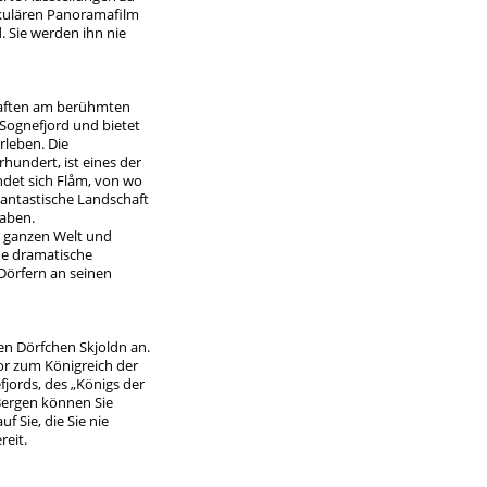
kulären Panoramafilm
. Sie werden ihn nie
haften am berühmten
 Sognefjord und bietet
rleben. Die
hundert, ist eines der
det sich Flåm, von wo
hantastische Landschaft
haben.
r ganzen Welt und
ine dramatische
Dörfern an seinen
n Dörfchen Skjoldn an.
Tor zum Königreich der
fjords, des „Königs der
Bergen können Sie
 Sie, die Sie nie
reit.