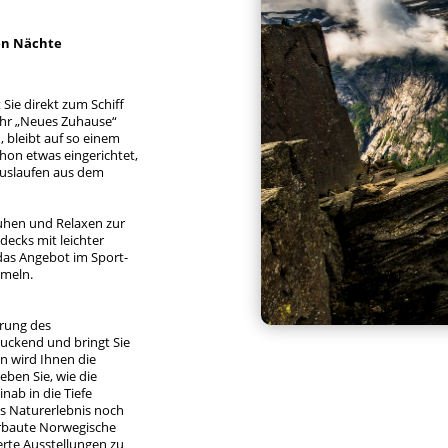
en Nächte
Sie direkt zum Schiff
Ihr „Neues Zuhause“
, bleibt auf so einem
chon etwas eingerichtet,
Auslaufen aus dem
uhen und Relaxen zur
ecks mit leichter
das Angebot im Sport-
umeln.
erung des
druckend und bringt Sie
n wird Ihnen die
eben Sie, wie die
ab in die Tiefe
as Naturerlebnis noch
erbaute Norwegische
rte Ausstellungen zu