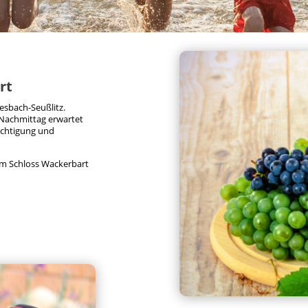
rt
iesbach-Seußlitz.
Nachmittag erwartet
ichtigung und
m Schloss Wackerbart